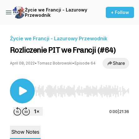
Życie we Francji - Lazurowy
+ Follow
Przewodnik
Życie we Francji - Lazurowy Przewodnik
Rozliczenie PIT we Francji (#64)
Share
April 08, 2022
•
Tomasz Bobrowski
•
Episode 64
Use Left/Right to seek, Home/End to jump to st
0:00
|
21:36
Show Notes