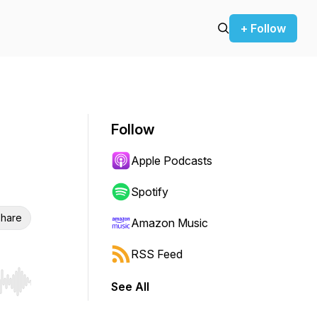
+ Follow
Follow
Apple Podcasts
Spotify
hare
Amazon Music
RSS Feed
See All
r end. Hold shift to jump forward or backward.