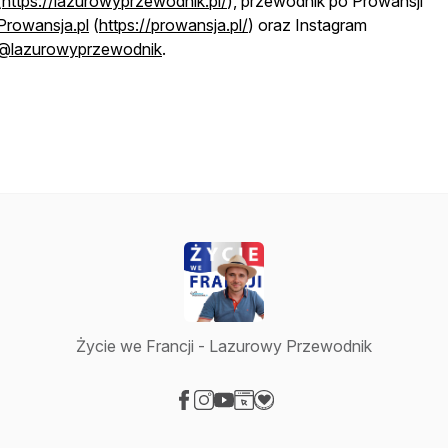
(
https://lazurowyprzewodnik.pl/
), przewodnik po Prowansji
Prowansja.pl
(
https://prowansja.pl/
) oraz Instagram
@lazurowyprzewodnik
.
Życie we Francji - Lazurowy Przewodnik
Visit our Facebook page
Visit our Instagram page
Visit our YouTube page
Visit our Website page
Visit our Donation page