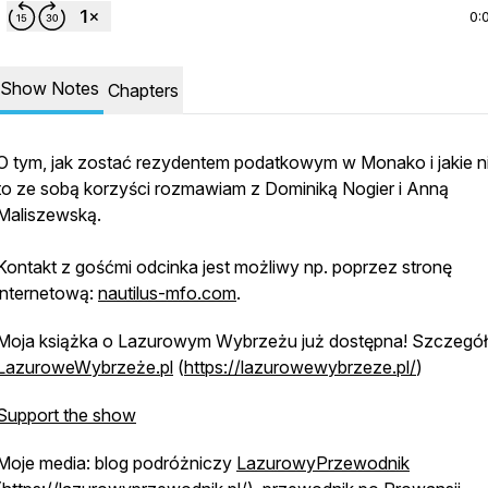
0:
Show Notes
Chapters
O tym, jak zostać rezydentem podatkowym w Monako i jakie n
to ze sobą korzyści rozmawiam z Dominiką Nogier i Anną
Maliszewską.
Kontakt z gośćmi odcinka jest możliwy np. poprzez stronę
internetową:
nautilus-mfo.com
.
Moja książka o Lazurowym Wybrzeżu już dostępna! Szczegół
LazuroweWybrzeże.pl
(
https://lazurowewybrzeze.pl/
)
Support the show
Moje media: blog podróżniczy
LazurowyPrzewodnik