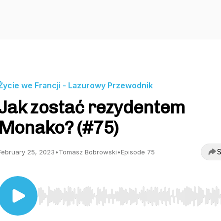
Życie we Francji - Lazurowy Przewodnik
Jak zostać rezydentem
Monako? (#75)
S
February 25, 2023
•
Tomasz Bobrowski
•
Episode 75
Use Left/Right to seek, Home/End to jump to start o