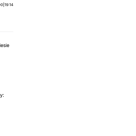
00
|
19:14
iesie
y: